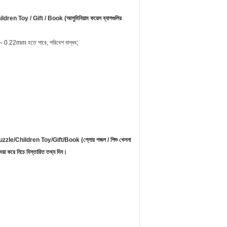
oy / Gift / Book (আলুমিনিয়াম ফয়েল ব্যাগগুলির
.22mm হতে পারে, পরিবেশ বান্ধব;
/Children Toy/Gift/Book (প্লোর পজল / শিশু খেলনা
দয়া করে নিচে বিস্তারিত তথ্য দিন।