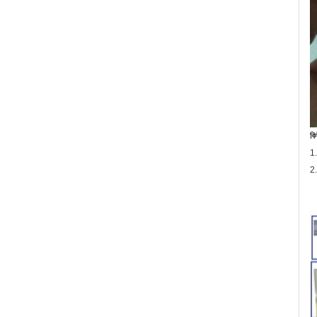
কি
1.
2.