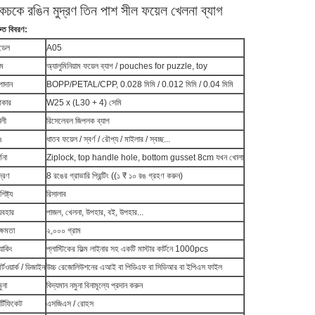
কচকে রঙিন মুদ্রণ তিন পাশ সীল ফয়েল খেলনা ব্যাগ
রুত বিবরণ:
ডেল
A05
াম
অ্যালুমিনিয়াম ফয়েল ব্যাগ / pouches for puzzle, toy
পাদান
BOPP/PETAL/CPP, 0.028 মিমি / 0.012 মিমি / 0.04 মিমি
কার
W25 x (L30 + 4) সেমি
ৈলী
রিসেলেবল জিপলক ব্যাগ
ঙ
ধাতব ফয়েল / স্বর্ণ / রৌপ্য / মাইলার / স্বচ্ছ...
্ণনা
Ziplock, top handle hole, bottom gusset 8cm যখন খোলা
দ্রণ
8 রঙের গ্রাভারি প্রিন্টিং ((১ ₹ ১০ রঙ গ্রহণ করুন)
শিষ্ট্য
রিসালাব
যবহার
পাজল, খেলনা, উপহার, বই, উপহার...
ক্ষমতা
২,০০০ গ্রাম
যাকিং
প্লাস্টিকের ফিল্ম লাইনার সহ একটি মাস্টার কার্টনে 1000pcs
্টওয়ার্ক / ডিজাইন
উচ্চ রেজোলিউশনের এআই বা পিডিএফ বা সিডিআর বা ইপিএস ফাইল
ুনা
বিদ্যমান নমুনা বিনামূল্যে প্রদান করুন
র্টিফিকেট
এসজিএস / রোহস