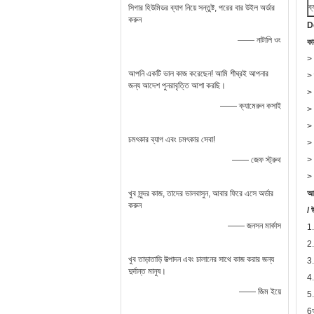
ব
সিগার হিউমিডর ব্যাগ নিয়ে সন্তুষ্ট, পরের বার উইল অর্ডার
করুন
D
—— নাটালি ওং
কা
>
আপনি একটি ভাল কাজ করেছেন! আমি শীঘ্রই আপনার
> 
জন্য আদেশ পুনরাবৃত্তি আশা করছি।
> 
—— ক্যামেরুন কসাই
> 
> 
চমৎকার ব্যাগ এবং চমৎকার সেবা!
> 
—— জেফ স্ট্রুথ
> 
> 
খুব সুন্দর কাজ, তাদের ভালবাসুন, আবার ফিরে এসে অর্ডার
আম
করুন
/ 
—— জনসন মার্কাস
1.
2.
খুব তাড়াতাড়ি উত্পাদন এবং চালানের সাথে কাজ করার জন্য
3.
দুর্দান্ত মানুষ।
4.
—— জিম ইয়ে
5.
6আ