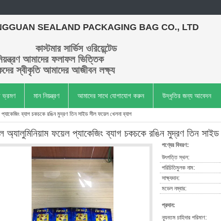
GGUAN SEALAND PACKAGING BAG CO., LTD
কাস্টমার সার্ভিস ওরিয়েন্টেড
িয়ন্ত্রণ আমাদের ফলাফল ভিত্তিক
কদের স্বীকৃতি আমাদের আজীবন লক্ষ্য
া ভ্রমণ
মান নিয়ন্ত্রণ
আমাদের সাথে যোগাযোগ করুন
উদ্ধৃতির জন্য আবেদন
েল প্যাকেজিং ব্যাগ চকচকে রঙিন মুদ্রণ তিন সাইড সীল ফয়েল খেলনা ব্যাগ
ল অ্যালুমিনিয়াম ফয়েল প্যাকেজিং ব্যাগ চকচকে রঙিন মুদ্রণ তিন সাইড
পণ্যের বিবরণ:
উৎপত্তি স্থল:
পরিচিতিমুলক নাম:
সাক্ষ্যদান:
মডেল নম্বার:
প্রদান:
ন্যূনতম চাহিদার পরিমাণ: