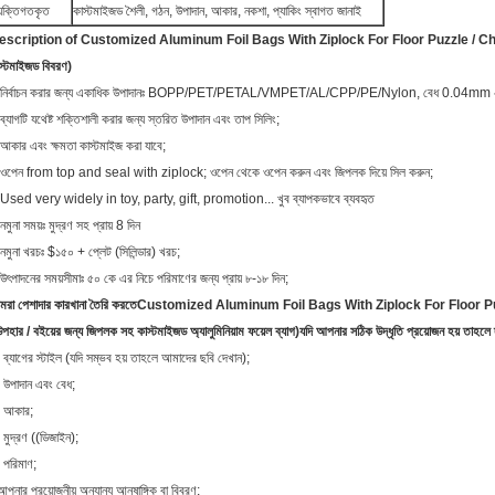
্যক্তিগতকৃত
কাস্টমাইজড শৈলী, গঠন, উপাদান, আকার, নকশা, প্যাকিং স্বাগত জানাই
escription of Customized Aluminum Foil Bags With Ziplock For Floor Puzzle / Children T
স্টমাইজড বিবরণ)
 নির্বাচন করার জন্য একাধিক উপাদানঃ BOPP/PET/PETAL/VMPET/AL/CPP/PE/Nylon, বেধ 0.04mm ∼ 0
ব্যাগটি যথেষ্ট শক্তিশালী করার জন্য স্তরিত উপাদান এবং তাপ সিলিং;
আকার এবং ক্ষমতা কাস্টমাইজ করা যাবে;
ওপেন from top and seal with ziplock; ওপেন থেকে ওপেন করুন এবং জিপলক দিয়ে সিল করুন;
Used very widely in toy, party, gift, promotion... খুব ব্যাপকভাবে ব্যবহৃত
নমুনা সময়ঃ মুদ্রণ সহ প্রায় 8 দিন
নমুনা খরচঃ $১৫০ + প্লেট (সিলিন্ডার) খরচ;
উৎপাদনের সময়সীমাঃ ৫০ কে এর নিচে পরিমাণের জন্য প্রায় ৮-১৮ দিন;
রা পেশাদার কারখানা তৈরি করতে
Customized Aluminum Foil Bags With Ziplock For Floor Puzzle
উপহার / বইয়ের জন্য জিপলক সহ কাস্টমাইজড অ্যালুমিনিয়াম ফয়েল ব্যাগ)
যদি আপনার সঠিক উদ্ধৃতি প্রয়োজন হয় তাহলে 
 ব্যাগের স্টাইল (যদি সম্ভব হয় তাহলে আমাদের ছবি দেখান);
 উপাদান এবং বেধ;
 আকার;
 মুদ্রণ ((ডিজাইন);
 পরিমাণ;
পনার প্রয়োজনীয় অন্যান্য আনুষাঙ্গিক বা বিবরণ;