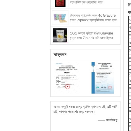
কম্পোজিট ফুড প্যাকেজিং ব্যাগ
চ
দ্
চিনাবাদাম প্যাকেজিং জন্য 4c Gravure
ম
মুদ্রণ Ziplock অ্যালুমিনিয়াম ফয়েল ব্যাগ
ন
SGS শুকনো ডুরিয়ান রঙিন Gravure
উ
মুদ্রণ সঙ্গে Ziplock থলি আপ দাঁড়ানো
আ
শ
সাক্ষ্যদান
র
বর
মু
বৈ
ব্
স
প্
আমরা সন্তুষ্ট মানের মধ্যে প্যাকিং ব্যাগ পেয়েছি, এটি আমি
আর
চাই, আপনার পরামর্শের জন্য ধন্যবাদ।
নম
—— ডারউইন ডু
সা