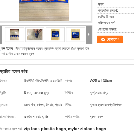
মূল্য:
প্যাকেজিং বিবরণ:
ডেলিভারি সময়:
পরিশোধের শর্ত:
যোগানের ক্ষমতা:
যোগাযোগ
বড় ইমেজ :
নীল অ্যালুমিনিয়াম ফয়েল প্যাকেজিং ব্যাগ চকচকে রঙিন মুদ্রণ তিন
সাইড সীল ফয়েল খেলনা ব্যাগ
স্তারিত পণ্যের বর্ণনা
উপাদান:
বিওপিপি/পেটাল/সিপিপি, ০.০৮ মিমি
আকার:
W25 x L30cm
্রিন্টিং:
8 রং gravure মুদ্রণ
বৈশিষ্ট্য:
পুনর্ব্যবহারযোগ্য
ব্যবহার:
মেঝে ধাঁধা, খেলনা, উপহার, প্রচার
সিলিং:
পুনরায় ব্যবহারযোগ্য জিপলক
মানের নিশ্চয়তা:
এসজিএস, রোহস, রিচ
কাস্টম অর্ডার:
গ্রহণ করুন
zip lock plastic bags
mylar ziplock bags
বিশেষভাবে তুলে ধরা:
,