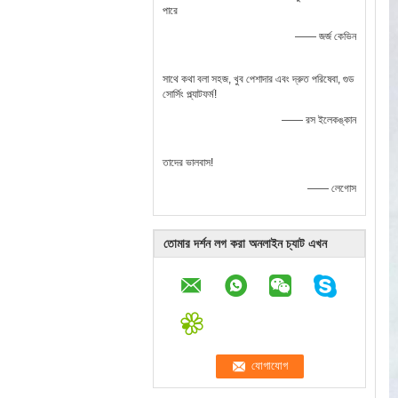
পারে
—— জর্জ কেভিন
সাথে কথা বলা সহজ, খুব পেশাদার এবং দ্রুত পরিষেবা, গুড
সোর্সিং প্ল্যাটফর্ম!
—— রস ইলেকঙ্কান
তাদের ভালবাস!
—— লেগোস
তোমার দর্শন লগ করা অনলাইন চ্যাট এখন