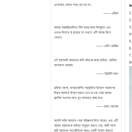
একেবারে কোনও গন্ধ বের হয় না।
উৎ
1.
—— এরিকা
2.
3.
আমার কারুশিল্পগুলিতে ফিট করার জন্য উপযুক্ত এবং
এখনও ভিতরে যা রয়েছে তা দেখতে এটি আবার কিনে
4আ
ফেলবে
5.
—— মেলি কোরিয়া
6.
7.
এই ব্যাগগুলি আমাদের কফি লাইনের জন্য দুর্দান্ত .আনিতা
8জ
আপনাকে ধন্যবাদ
—— ব্রিটানি সাদে
দুর্দান্ত নকশা, অপ্রত্যাশিত প্রাকৃতিক উদ্বেগ প্রকাশের
বিষয়ে আমাকে চিন্তা করতে হবে না এবং তারা আমার
নান্দনিক লওলের সাথে খুব ভালভাবে কাজ করে
—— রাফা লোপেজ
আপনি সর্বদা আমাকে সেরা পরিকল্পনা দিতে পারেন, এবং এটি
আমার গ্রাহককে দুর্দান্ত অনুভূত করতে দেয়, আমি আশা
করি আমাদের সহযোগিতার আরও একটি সুযোগ থাকতে