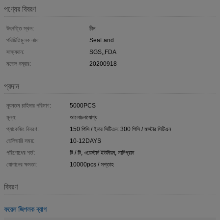
পণ্যের বিবরণ
উৎপত্তি স্থল:
চীন
পরিচিতিমুলক নাম:
SeaLand
সাক্ষ্যদান:
SGS,,FDA
মডেল নম্বার:
20200918
প্রদান
ন্যূনতম চাহিদার পরিমাণ:
5000PCS
মূল্য:
আলোচনাযোগ্য
প্যাকেজিং বিবরণ:
150 পিসি / ইনার সিটিএন: 300 পিসি / মাস্টার সিটিএন
ডেলিভারি সময়:
10-12DAYS
পরিশোধের শর্ত:
টি / টি, ওয়েস্টার্ন ইউনিয়ন, মানিগ্রাম
যোগানের ক্ষমতা:
10000pcs / সপ্তাহ
বিবরণ
ফয়েল জিপলক ব্যাগ