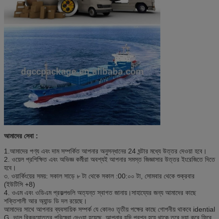
আমাদের সেবা :
1.আমাদের পণ্য এবং দাম সম্পর্কিত আপনার অনুসন্ধানের 24 ঘন্টার মধ্যে উত্তর দেওয়া হবে।
2. ওয়েল প্রশিক্ষিত এবং অভিজ্ঞ কর্মীরা অবশ্যই আপনার সমস্ত জিজ্ঞাসার উত্তর ইংরেজিতে দিতে
হবে।
৩. ওয়ার্কিংয়ের সময়: সকাল সাড়ে ৮ টা থেকে সকাল :00:০০ টা, সোমবার থেকে শুক্রবার
(ইউটিসি +8)
4. ওএম এবং ওডিএম প্রকল্পগুলি অত্যন্ত স্বাগত জানায়।সাহায্যের জন্য আমাদের কাছে
শক্তিশালী আর অ্যান্ড ডি দল রয়েছে।
আমাদের সাথে আপনার ব্যবসায়িক সম্পর্ক যে কোনও তৃতীয় পক্ষের কাছে গোপনীয় থাকবে idential
G. ভাল বিক্রয়োত্তর পরিষেবা দেওয়া হয়েছে, আপনার যদি প্রশ্ন হয়ে থাকে তবে দয়া করে ফিরে