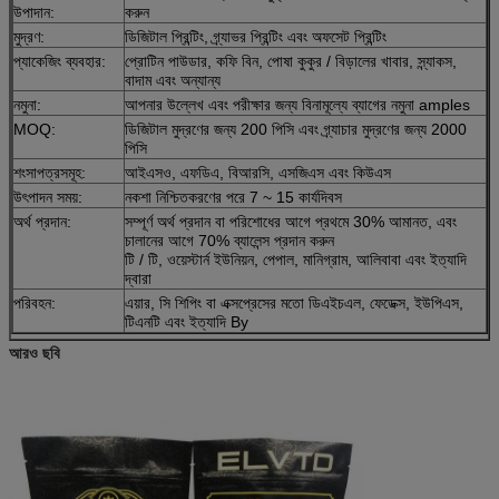
উপাদান:
করুন
মুদ্রণ:
ডিজিটাল প্রিন্টিং, গ্র্যাভর প্রিন্টিং এবং অফসেট প্রিন্টিং
প্যাকেজিং ব্যবহার:
প্রোটিন পাউডার, কফি বিন, পোষা কুকুর / বিড়ালের খাবার, স্ন্যাকস,
বাদাম এবং অন্যান্য
নমুনা:
আপনার উল্লেখ এবং পরীক্ষার জন্য বিনামূল্যে ব্যাগের নমুনা amples
MOQ:
ডিজিটাল মুদ্রণের জন্য 200 পিসি এবং গ্র্যাচার মুদ্রণের জন্য 2000
পিসি
শংসাপত্রসমূহ:
আইএসও, এফডিএ, বিআরসি, এসজিএস এবং কিউএস
উৎপাদন সময়:
নকশা নিশ্চিতকরণের পরে 7 ~ 15 কার্যদিবস
অর্থ প্রদান:
সম্পূর্ণ অর্থ প্রদান বা পরিশোধের আগে প্রথমে 30% আমানত, এবং
চালানের আগে 70% ব্যালেন্স প্রদান করুন
টি / টি, ওয়েস্টার্ন ইউনিয়ন, পেপাল, মানিগ্রাম, আলিবাবা এবং ইত্যাদি
দ্বারা
পরিবহন:
এয়ার, সি শিপিং বা এক্সপ্রেসের মতো ডিএইচএল, ফেডেক্স, ইউপিএস,
টিএনটি এবং ইত্যাদি By
আরও ছবি