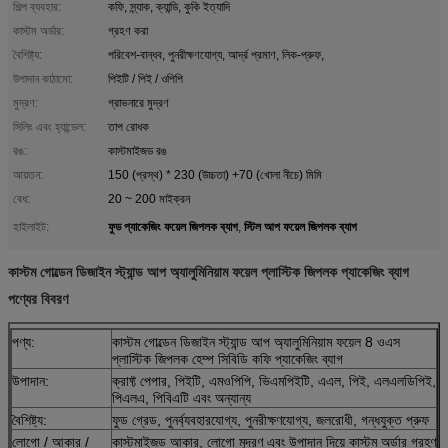
শিল্প ব্যবহার:
কফি, স্ন্যাক, ক্যান্ডি, কুকি ইত্যাদি
কাস্টম অর্ডার:
গ্রহণ করা
বৈশিষ্ট্য:
পরিবেশ-বান্ধব, পুনরীক্ষণযোগ্য, আর্দ্র প্রমাণ, লিক-প্রুফ,
উপাদান কাঠামো:
পিইটি / পিই / ওপিপি
মুদ্রণ:
গ্রাভনারে মুদ্রণ
সিলিং এবং হ্যান্ডেল:
তাপ রোধক
রঙ:
কাস্টমাইজড রঙ
আয়তন:
150 (প্রস্থ) * 230 (উচ্চতা) +70 (খোলা নীচে) মিমি
বেধ:
20 ~ 200 মাইক্রন
ফুড প্যাকেজিং ফয়েল জিপলক ব্যাগ
স্টিল আপ ফয়েল জিপলক ব্যাগ
হাইলাইট:
,
কাস্টম গোল্ডেন ডিজাইন স্ট্যান্ড আপ অ্যালুমিনিয়াম ফয়েল প্লাস্টিক জিপলক প্যাকেজিং ব্যাগ
পণ্যের বিবরণ
পণ্য:
কাস্টম গোল্ডেন ডিজাইন স্ট্যান্ড আপ অ্যালুমিনিয়াম ফয়েল 8 ওএস
প্লাস্টিক জিপলক হেম্প সিবিডি কফি প্যাকেজিং ব্যাগ
উপাদান:
ক্রাফ্ট পেপার, পিইটি, এমওপিপি, ভিএমপিইটি, এএল, পিই, এলএলডিপিই,
পিএলএ, পিবিএটি এবং অন্যান্য
বৈশিষ্ট্য:
ফুড গ্রেড, পুনর্ব্যবহারযোগ্য, পুনরীক্ষণযোগ্য, জলরোধী, গন্ধযুক্ত প্রুফ
লোগো / আকার /
কাস্টমাইজড আকার, লোগো মুদ্রণ এবং উপাদান দিয়ে কাস্টম অর্ডার গ্রহণ