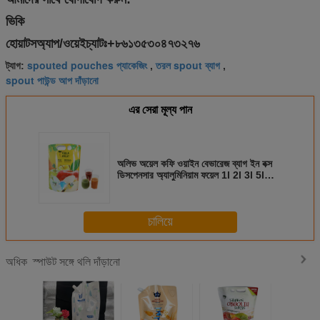
ভিকি
হোয়াটসঅ্যাপ/ওয়েইচ্যাটঃ+৮৬১৩৫৩০৪৭৩২৭৬
spouted pouches প্যাকেজিং
তরল spout ব্যাগ
ট্যাগ:
,
,
spout পাউন্ড আপ দাঁড়ানো
এর সেরা মূল্য পান
অলিভ অয়েল কফি ওয়াইন বেভারেজ ব্যাগ ইন বক্স
ডিসপেনসার অ্যালুমিনিয়াম ফয়েল 1l 2l 3l 5l
স্ট্যান্ড আপ পাউচ ভিটপ ট্যাপ / স্পিগট সহ
চালিয়ে
স্পাউট সঙ্গে থলি দাঁড়ানো
অধিক