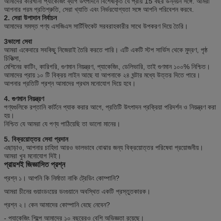
আমাদের কারখানা প্যাকেজিং ব্যাগ উৎপাদনে বিশেষীকৃত যে প্রায় 15 বছর উন্নয়ন সঙ্গে. আমরা
আপনার পরম প্রতিশ্রুতি, সেরা খ্যাতি এবং নির্ভরযোগ্যতা সঙ্গে আপনি পরিবেশন করবে.
2. সেরা উপাদান নির্বাচন
আমাদের সমস্ত পণ্য এসজিএস সার্টিফিকেট সরবরাহকারীর সাথে উপকরণ দিয়ে তৈরি।
3ভালো সেবা
আমরা একেবারে সবকিছু নিজেরাই তৈরি করতে পারি। এটি একটি স্টপ সার্ভিস থেকে মুদ্রণ, পৃষ্ঠ
চিকিত্সা,
মেশিনের কাটিং, কারিগরি, গুণমান নিয়ন্ত্রণ, প্যাকেজিং, ডেলিভারি, তাই গুণমান ১০০% নিশ্চিত।
আমাদের প্রায় ১০ টি বিক্রয় লাইন আছে যা আপনাকে ২৪ ঘন্টার মধ্যে উত্তর দিতে পারে।
আপনার প্রতিটি প্রশ্ন আমাদের প্রথম মনোযোগ দিয়ে হবে।
4. গুণমান নিয়ন্ত্রণ
পণ্যগুলিকে রপ্তানি কার্টনে প্যাক করার আগে, প্রতিটি উৎপাদন প্রক্রিয়া পরিদর্শন ও নিয়ন্ত্রণ করা
হয়।
নিশ্চিত যে আমরা যে পণ্য পাঠিয়েছি তা ভালো মানের।
5. বিক্রয়োত্তর সেবা প্রদান
এছাড়াও, আপনার চাহিদা আরও ভালভাবে বোঝার জন্য বিক্রয়োত্তর পরিষেবা প্রয়োজনীয়।
আমরা খুব মনোযোগ দিই।
প্রায়শই জিজ্ঞাসিত প্রশ্ন
প্রশ্ন ১। আপনি কি নির্মাতা নাকি ট্রেডিং কোম্পানি?
আমরা চীনের গুয়াংডংয়ের ডংগুয়ানে অবস্থিত একটি প্রস্তুতকারক।
প্রশ্ন ২। কেন আমাদের কোম্পানি বেছে নেবেন?
- প্যাকেজিং শিল্পে আমাদের ১০ বছরেরও বেশি অভিজ্ঞতা রয়েছে।