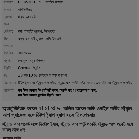
উপাদান:
PET/VMPET/PE স্তরিত উপাদান
আকার:
কাস্টমাইজড
ব্যাগের
স্ট্যান্ড আপ থলি
ধরন:
বৈশিষ্ট্য:
বাধা, আর্দ্রতা প্রমাণ, নিরাপত্তা
শিল্প
খাদ্য, রস, পানীয়, জল, জেলি, ইত্যাদি
ব্যবহার:
ডিজাইন:
কাস্টমাইজড
নমুনা:
বিনামূল্যে নমুনা উপলব্ধ
প্রিন্টিং:
Gravure প্রিন্টিং
রঙ:
1 থেকে 10 রঙ, চকচকে বা ম্যাট বা মিশ্র
উচ্চ আলো:
ভিটপ ট্যাগ সহ স্ট্যান্ড আপ পাউচ, স্ট্যান্ড আপ স্পাউট পাউচ, ডাবল ফোল্ড বাটম সহ স্ট্যান্ড আপ পাউচ
বক্স ডিসপেনসারে ভিএমপিইটি ব্যাগ
স্পাউট সহ 1l স্ট্যান্ড আপ পাউচ
হাইলাইট:
,
,
বক্স ডিসপেনসারে গ্র্যাভির প্রিন্টিং ব্যাগ
অ্যালুমিনিয়াম ফয়েল 1l 2l 3l 5l অলিভ অয়েল কফি ওয়াইন পানীয় স্ট্যান্ড
আপ প্যাকেজ সঙ্গে ভিটপ ট্যাপ ব্যাগ বাক্সে ডিসপেনসার
স্ট্যান্ড আপ পকেট সঙ্গে ভিটোপ ট্যাগ, স্ট্যান্ড আপ স্পুট পকেট, স্ট্যান্ড আপ পকেট সঙ্গে
ডাবল ভাঁজ গুদ
পণ্যের বর্ণনা