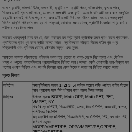
ভাল বায়ুরোধী, হালকা-শিক্সিং, জলরোধী, অ্যান্টি চাপ, অ্যান্টি পতন, ভাঁজযোগ্য, ঝুলতে পারে,
ভিতরে একটি গ্যাসকেট আছে, একেবারে জলরোধী এবং ফুটো, এমনকি যদি এটি জোর করে সংকুচিত
হয়,এটা কখনোই পানিতে পড়বে না, এবং এটি একটি দীর্ঘ সেবা জীবন আছে. সবচেয়ে গুরুত্বপূর্ণ
জিনিস আকৃতি পরিবর্তন করা হয় না. পক্বতা, ঘোরানো nozzles, প্রতিটি baolai পণ্য কঠোর
পরীক্ষার মধ্য দিয়ে গেছে.
সবচেয়ে গুরুত্বপূর্ণ বিষয় হল যে, জৈব বিভাজ্য দুধ স্পুট ব্যাগ প্লাস্টিক তরল ব্যাগ তরল প্যাকেজিং
প্লাস্টিকের ব্যাগ খুব ভাল স্থায়ী ক্ষমতা আছে।স্বাধীনভাবে দাঁড়িয়ে নীচের কঠিন পৃষ্ঠ পণ্য
শক্তিশালী এবং পূর্ণ করে তোলে, টেক্সচার সমৃদ্ধ, এবং সুন্দর.
আমাদের সমস্ত কাঁচামালের পরিদর্শন শংসাপত্র রয়েছে যা খাদ্য-গ্রেড নিরাপত্তা এবং যৌগিক
খাদ্য ও ওষুধের প্যাকেজিংয়ের প্রয়োজনীয়তা নিশ্চিত করে।আমরা একটি পেশাদারী পরে-বিক্রয় দল
পণ্যের গুণমান নিশ্চিত এবং আপনি বিক্রয় পরে কোন উদ্বেগ আছে তা নিশ্চিত করতে আছে.
দ্রুত বিবরণ
আইটেমঃ
অ্যালুমিনিয়াম ফয়েল 1l 2l 3l 5l অলিভ অয়েল কফি ওয়াইন পানীয় স্ট্যান্ড
আপ প্যাকেজ সঙ্গে ভিটপ ট্যাপ ব্যাগ বাক্সে ডিসপেনসার
ভিত্তিঃ
উপরের স্তরঃ BOPP, Matt+OPP, Matt+PET, PET,
VMPET, NY
মাঝারি স্তরঃপিইটি, ভিএমপিইটি, এলএ, ভিএমসিপিপি, এনওয়াই, কাগজ,
পার্লাইজড বিওপিপি
অভ্যন্তরীণ স্তরঃসিপিপি, ভিএমসিপিপি, আরসিপিপি, পিই, দুধ সাদা পিই
কাঠামো নমুনাঃ
MOPP/VMPET/PE; OPP/VMPET/PE,OPP/PE,
PET/VMPET/PE;