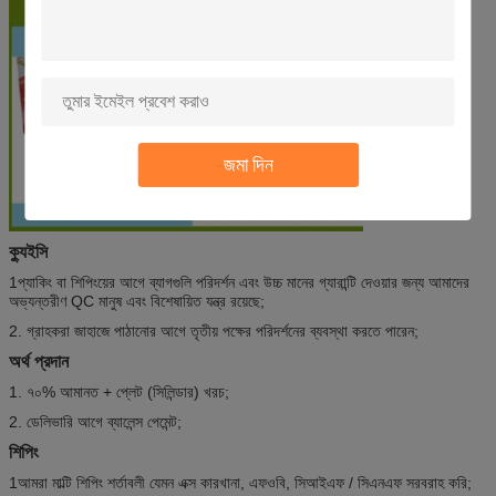
জমা দিন
ক্যুইসি
1প্যাকিং বা শিপিংয়ের আগে ব্যাগগুলি পরিদর্শন এবং উচ্চ মানের গ্যারান্টি দেওয়ার জন্য আমাদের
অভ্যন্তরীণ QC মানুষ এবং বিশেষায়িত যন্ত্র রয়েছে;
2. গ্রাহকরা জাহাজে পাঠানোর আগে তৃতীয় পক্ষের পরিদর্শনের ব্যবস্থা করতে পারেন;
অর্থ প্রদান
1. ৭০% আমানত + প্লেট (সিলিন্ডার) খরচ;
2. ডেলিভারি আগে ব্যালেন্স পেমেন্ট;
শিপিং
1আমরা মাল্টি শিপিং শর্তাবলী যেমন এক্স কারখানা, এফওবি, সিআইএফ / সিএনএফ সরবরাহ করি;