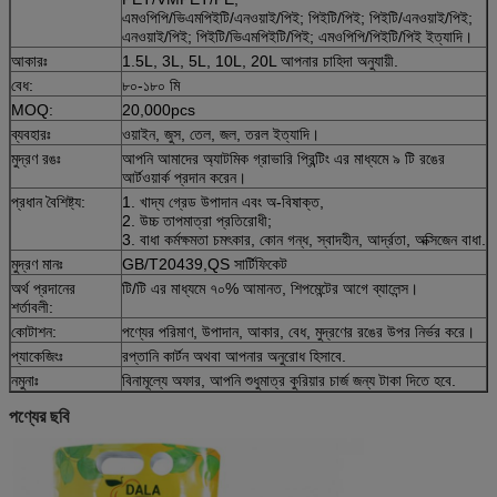
এমওপিপি/ভিএমপিইটি/এনওয়াই/পিই; পিইটি/পিই; পিইটি/এনওয়াই/পিই;
এনওয়াই/পিই; পিইটি/ভিএমপিইটি/পিই; এমওপিপি/পিইটি/পিই ইত্যাদি।
আকারঃ
1.5L, 3L, 5L, 10L, 20L আপনার চাহিদা অনুযায়ী.
বেধ:
৮০-১৮০ মি
MOQ:
20,000pcs
ব্যবহারঃ
ওয়াইন, জুস, তেল, জল, তরল ইত্যাদি।
মুদ্রণ রঙঃ
আপনি আমাদের অ্যাটমিক গ্রাভারি প্রিন্টিং এর মাধ্যমে ৯ টি রঙের
আর্টওয়ার্ক প্রদান করেন।
প্রধান বৈশিষ্ট্য:
1. খাদ্য গ্রেড উপাদান এবং অ-বিষাক্ত,
2. উচ্চ তাপমাত্রা প্রতিরোধী;
3. বাধা কর্মক্ষমতা চমৎকার, কোন গন্ধ, স্বাদহীন, আর্দ্রতা, অক্সিজেন বাধা.
মুদ্রণ মানঃ
GB/T20439,QS সার্টিফিকেট
অর্থ প্রদানের
টি/টি এর মাধ্যমে ৭০% আমানত, শিপমেন্টের আগে ব্যালেন্স।
শর্তাবলী:
কোটাশন:
পণ্যের পরিমাণ, উপাদান, আকার, বেধ, মুদ্রণের রঙের উপর নির্ভর করে।
প্যাকেজিংঃ
রপ্তানি কার্টন অথবা আপনার অনুরোধ হিসাবে.
নমুনাঃ
বিনামূল্যে অফার, আপনি শুধুমাত্র কুরিয়ার চার্জ জন্য টাকা দিতে হবে.
পণ্যের ছবি