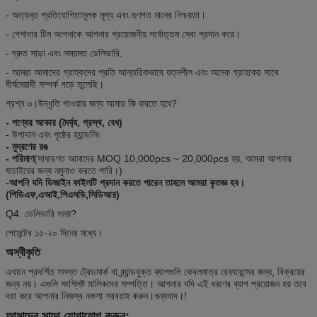
- অত্যন্ত প্রতিযোগিতামূলক মূল্য এবং গুণগত মানের নিশ্চয়তা।
- পেশাদার টিম আপনাকে আপনার প্রয়োজনীয় সর্বোত্তম সেবা প্রদান করে।
- দ্রুত সাড়া এবং সময়মত ডেলিভারি.
- আমরা আমাদের গ্রাহকদের প্রতি আন্তরিকভাবে যত্নশীল এবং অনেক গ্রাহকের সাথে
দীর্ঘমেয়াদী সম্পর্ক গড়ে তুলেছি।
প্রশ্ন ৩।উদ্ধৃতি পাওয়ার জন্য আমার কি করতে হবে?
- পণ্যের আকার (দৈর্ঘ্য, প্রস্থ, বেধ)
- উপাদান এবং পৃষ্ঠের হ্যান্ডলিং
- মুদ্রণের রঙ
- পরিমাণ
(সাধারণত আমাদের MOQ 10,000pcs ~ 20,000pcs হয়, আমরা আপনার
যাচাইয়ের জন্য নমুনাও করতে পারি।)
-
আপনি যদি ডিজাইন ফাইলটি প্রদান করতে পারেন তাহলে আমরা কৃতজ্ঞ হব।
(পিডিএফ,এআই,পিএসডি,সিডিআর)
Q4. ডেলিভারি সময়?
পেমেন্টের ১৫-২০ দিনের মধ্যে।
অস্বীকৃতি
এখানে প্রদর্শিত সমস্ত ট্রেডমার্ক বা ব্র্যান্ডযুক্ত ব্যাগগুলি কেবলমাত্র রেফারেন্সের জন্য, বিক্রয়ের
জন্য নয়। এগুলি সংশ্লিষ্ট মালিকদের সম্পত্তি। আপনার যদি এই ধরণের ব্যাগ প্রয়োজন হয় তবে
দয়া করে আপনার নিজস্ব নকশা সরবরাহ করুন।ধন্যবাদ।!
আমাদের সাথে যোগাযোগ করুন: