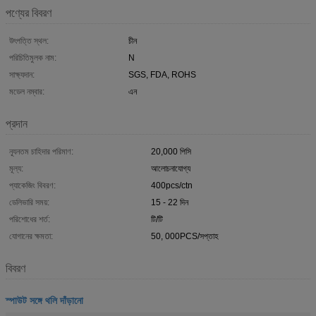
পণ্যের বিবরণ
উৎপত্তি স্থল:
চীন
পরিচিতিমুলক নাম:
N
সাক্ষ্যদান:
SGS, FDA, ROHS
মডেল নম্বার:
এন
প্রদান
ন্যূনতম চাহিদার পরিমাণ:
20,000 পিসি
মূল্য:
আলোচনাযোগ্য
প্যাকেজিং বিবরণ:
400pcs/ctn
ডেলিভারি সময়:
15 - 22 দিন
পরিশোধের শর্ত:
টি/টি
যোগানের ক্ষমতা:
50, 000PCS/সপ্তাহ
বিবরণ
স্পাউট সঙ্গে থলি দাঁড়ানো