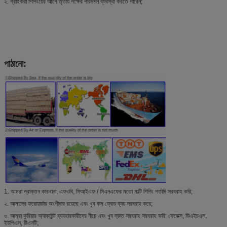
২. গ্রাহকরা শিপিংয়ের আগে তৃতীয় পক্ষের পরিদর্শন ব্যবস্থা করতে পারেন;
পাঠানো:
1. আমরা প্রাক্তন কারখানা, এফওবি, সিআইএফ / সিএনএফের মতো মাল্টি শিপিং শর্তাদি সরবরাহ করি;
২. আমাদের ফরোয়ার্ডার অংশীদার রয়েছে এবং খুব কম ফ্রেড ব্যয় সরবরাহ করে;
৩. আমরা কুরিয়ার অ্যাকাউন্ট ব্যবহারকারীদের নীচে এবং খুব দ্রুত সরবরাহ সরবরাহ করি: ফেডেক্স, ডিএইচএল,
ইউপিএস, টিএনটি;