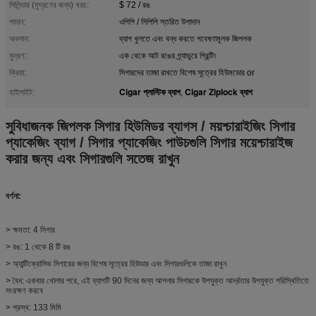
সিলিন্ডার (মুদ্রণের জন্য) খরচ:
$ 72 / রঙ
পাদান:
ওপিপি / সিপিপি স্তরিত উপাদান
অবসান:
ব্যাগ খুলতে এবং বন্ধ করতে গবেষণামূলক জিপলক
মুদ্রণ:
এক থেকে আট রঙের গ্র্যাভুরে প্রিন্টিং
ক্রিয়া:
সিগারদের তাজা রাখতে বিশেষ সূত্রের হিউমডোর or
Cigar প্লাস্টিক ব্যাগ
Cigar Ziplock ব্যাগ
হাইলাইট:
,
সুবিধাজনক জিপলক সিগার হিউমিডর ব্যাগস / ময়শ্চারাইজিং সিগার
প্যাকেজিং ব্যাগ / সিগার প্যাকেজিং পাউচগুলি সিগার ময়েশ্চারাইজ
করার জন্য এবং সিগারগুলি সতেজ রাখুন
বর্ণনা:
> ক্ষমতা: 4 সিগার
> রঙ: 1 থেকে 8 টি রঙ
> অ্যান্টিক্রোসিভ সিগারের জন্য বিশেষ সূত্রের হিউডার এবং সিগারগুলিকে তাজা রাখুন
> বৈধ: একবার খোলার পরে, এই ব্যাগটি 90 দিনের জন্য আপনার সিগারকে উপযুক্ত আর্দ্রতার উপযুক্ত পরিস্থিতিতে
সংরক্ষণ করবে
> প্রস্থ: 133 মিমি