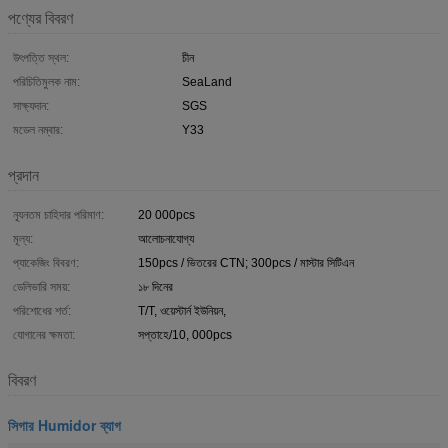
পণ্যের বিবরণ
উৎপত্তি স্থল:
চীন
পরিচিতিমুলক নাম:
SeaLand
সাক্ষ্যদান:
SGS
মডেল নম্বার:
Y33
প্রদান
ন্যূনতম চাহিদার পরিমাণ:
20 000pcs
মূল্য:
আলোচনাযোগ্য
প্যাকেজিং বিবরণ:
150pcs / ভিতরের CTN; 300pcs / মাস্টার সিটিএন
ডেলিভারি সময়:
১৮ দিনের
পরিশোধের শর্ত:
T/T, ওয়েস্টার্ন ইউনিয়ন,
যোগানের ক্ষমতা:
সপ্তাহে/10, 000pcs
বিবরণ
সিগার Humidor ব্যাগ