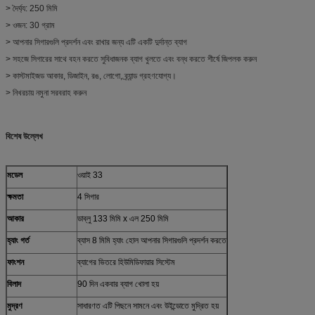
> দৈর্ঘ্য: 250 মিমি
> ওজন: 30 গ্রাম
> আপনার সিগারগুলি প্রদর্শন এবং রাখার জন্য এটি একটি দুর্দান্ত ব্যাগ
> সহজে সিগারের সাথে বহন করতে সুবিধাজনক ব্যাগ খুলতে এবং বন্ধ করতে শীর্ষে জিপলক করুন
> কাস্টমাইজড আকার, ডিজাইন, রঙ, লোগো, ব্র্যান্ড গ্রহণযোগ্য।
> নিখরচায় নমুনা সরবরাহ করুন
বিশেষ উল্লেখ
মডেল
ওয়াই 33
ক্ষমতা
4 সিগার
আকার
ডাব্লু 133 মিমি x এল 250 মিমি
হ্যাং গর্ত
ব্যাস 8 মিমি হ্যাং হোল আপনার সিগারগুলি প্রদর্শন করতে
ফাংশন
ব্যাগের ভিতরে হিউমিডিফায়ার সিস্টেম
বিলাদ
90 দিন একবার ব্যাগ খোলা হয়
মুদ্রণ
সাধারণত এটি পিছনে সামনে এবং উইন্ডোতে মুদ্রিত হয়