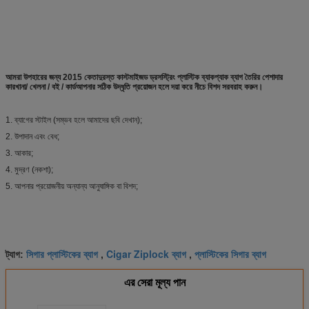
আমরা উপহারের জন্য 2015 কেতাদুরস্ত কাস্টমাইজড ড্রসস্ট্রিং প্লাস্টিক ব্যাকপ্যাক ব্যাগ তৈরির পেশাদার
কারখানা
/ খেলনা / বই / কার্ডআপনার সঠিক উদ্ধৃতি প্রয়োজন হলে দয়া করে নীচে বিশদ সরবরাহ করুন।
1. ব্যাগের স্টাইল (সম্ভব হলে আমাদের ছবি দেখান);
2. উপাদান এবং বেধ;
3. আকার;
4. মুদ্রণ (নকশা);
5. আপনার প্রয়োজনীয় অন্যান্য আনুষাঙ্গিক বা বিশদ;
সিগার প্লাস্টিকের ব্যাগ
Cigar Ziplock ব্যাগ
প্লাস্টিকের সিগার ব্যাগ
ট্যাগ:
,
,
এর সেরা মূল্য পান