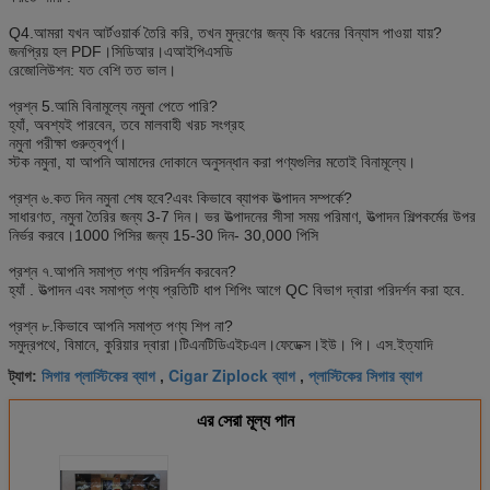
Q4.আমরা যখন আর্টওয়ার্ক তৈরি করি, তখন মুদ্রণের জন্য কি ধরনের বিন্যাস পাওয়া যায়?
জনপ্রিয় হল PDF।সিডিআর।এআইপিএসডি
রেজোলিউশন: যত বেশি তত ভাল।
প্রশ্ন 5.আমি বিনামূল্যে নমুনা পেতে পারি?
হ্যাঁ, অবশ্যই পারবেন, তবে মালবাহী খরচ সংগ্রহ
নমুনা পরীক্ষা গুরুত্বপূর্ণ।
স্টক নমুনা, যা আপনি আমাদের দোকানে অনুসন্ধান করা পণ্যগুলির মতোই বিনামূল্যে।
প্রশ্ন ৬.কত দিন নমুনা শেষ হবে?এবং কিভাবে ব্যাপক উত্পাদন সম্পর্কে?
সাধারণত, নমুনা তৈরির জন্য 3-7 দিন। ভর উত্পাদনের সীসা সময় পরিমাণ, উত্পাদন শিল্পকর্মের উপর
নির্ভর করবে।1000 পিসির জন্য 15-30 দিন- 30,000 পিসি
প্রশ্ন ৭.আপনি সমাপ্ত পণ্য পরিদর্শন করবেন?
হ্যাঁ . উত্পাদন এবং সমাপ্ত পণ্য প্রতিটি ধাপ শিপিং আগে QC বিভাগ দ্বারা পরিদর্শন করা হবে.
প্রশ্ন ৮.কিভাবে আপনি সমাপ্ত পণ্য শিপ না?
সমুদ্রপথে, বিমানে, কুরিয়ার দ্বারা।টিএনটিডিএইচএল।ফেডেক্স।ইউ। পি। এস.ইত্যাদি
সিগার প্লাস্টিকের ব্যাগ
Cigar Ziplock ব্যাগ
প্লাস্টিকের সিগার ব্যাগ
ট্যাগ:
,
,
এর সেরা মূল্য পান