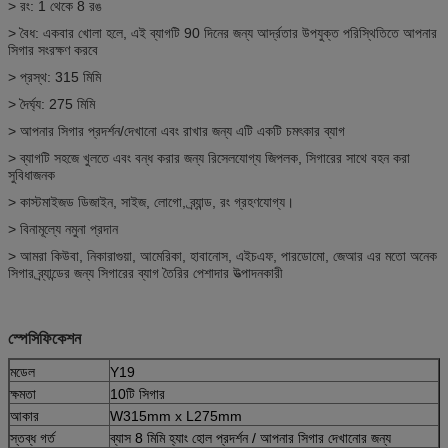
> রং: 1 থেকে 8 রঙ
> বৈধ: একবার খোলা হলে, এই ব্যাগটি 90 দিনের জন্য আর্দ্রতার উপযুক্ত পরিস্থিতিতে আপনার
সিগার সংরক্ষণ করবে
> প্রস্থ: 315 মিমি
> দৈর্ঘ্য: 275 মিমি
> আপনার সিগার প্রদর্শন/দেখানো এবং রাখার জন্য এটি একটি চমৎকার ব্যাগ
> ব্যাগটি সহজে খুলতে এবং বন্ধ করার জন্য রিসেলযোগ্য জিপলক, সিগারের সাথে বহন করা
সুবিধাজনক
> কাস্টমাইজড ডিজাইন, সাইজ, লোগো, ব্র্যান্ড, রং গ্রহণযোগ্য।
> বিনামূল্যে নমুনা প্রদান
> আমরা কিউবা, নিকারাগুয়া, আমেরিকা, হাবানোস, এইচএফ, পারডোমো, জেআর এর মতো অনেক
সিগার ব্র্যান্ডের জন্য সিগারের ব্যাগ তৈরির পেশাদার উত্পাদনকারী
স্পেসিফিকেশন
মডেল
Y19
ক্ষমতা
10টি সিগার
আকার
W315mm x L275mm
স্তব্ধ গর্ত
ব্যাস 8 মিমি হ্যাং হোল প্রদর্শন / আপনার সিগার দেখানোর জন্য