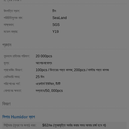
উৎপত্তি স্থল:
চীন
পরিচিতিমুলক নাম:
SeaLand
সাক্ষ্যদান:
SGS
মডেল নম্বার:
Y19
প্রদান
ন্যূনতম চাহিদার পরিমাণ:
20 000pcs
মূল্য:
আলোচনাযোগ্য
প্যাকেজিং বিবরণ:
100pcs / ভিতরের শক্ত কাগজ; 200pcs / মাস্টার শক্ত কাগজ
ডেলিভারি সময়:
25 দিন
পরিশোধের শর্ত:
ওয়েস্টার্ন ইউনিয়ন, টি/টি
যোগানের ক্ষমতা:
সপ্তাহে/50, 000pcs
বিবরণ
সিগার Humidor ব্যাগ
সিলিন্ডার (মুদ্রণের জন্য) খরচ:
$62/রঙ (পুনরাবৃত্তি অর্ডার করার সময় আবার চার্জ হবে না)