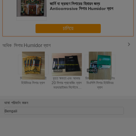
জার্নি বা ভ্রমণে সিগারের হিমায়ন জন্য
Anticorrosive সিগার Humidor ব্যাগ
চালিয়ে
সিগার Humidor ব্যাগ
অধিক
সিগার আর্দ্রতা রক্ষাকারী
বৃহত ক্ষমতা এবং আকার
ডিসপ্লে বক্স গ্রিন প্রিন্টেড
টেকসই এন্টি 
হিউমিডর সিগার ব্যাগ
20 সিগার প্যাকেজিং ব্যাগ
বিওপিপি সিগার হিউমিডর
Humidifie
ময়শ্চারাইজড সিস্টেমের
ব্যাগ
Humidor 
ভিতরে
রিসিবলযোগ্য
সঙ্গে
ভাষা পরিবর্তন করুন
Bengali