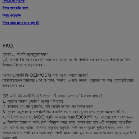
সিগারেটের প্যাকেট
সিগার প্যাকেজিং ব্যাগ
সিগার প্যাকেজিং
সিগার তাজা রাখার জন্য প্যাকেট
FAQ:
প্রশ্ন 1. আপনি প্রস্তুতকারক?
হ্যাঁ, আমরা 15 বছরেরও বেশি সময় ধরে সমস্ত ধরণের প্লাস্টিকের ব্যাগ এবং প্যাকেজিং শিল্প
উত্পাদনে বিশেষ প্রস্তুতকারক।
প্রশ্ন ২.আপনি কি OEM/ODM পণ্য গ্রহণ করতে পারেন?
কাস্টমাইজেশন আমাদের পেশা.উপাদান, আকার, গুণমান, নকশা, প্যাকেজ আপনার প্রয়োজনীয়তার
উপর নির্ভর করে
Q3.আমি যদি একটি উদ্ধৃতি পেতে চাই তাহলে আপনার কি তথ্য লাগবে?
1. ব্যাগের আকার (দৈর্ঘ্য * প্রস্থ * উচ্চতা)
2. উপাদান এবং পৃষ্ঠ হ্যান্ডলিং, যদি আপনি জানেন বেধ অফার করুন
3. মুদ্রণ: অনুগ্রহ করে পরামর্শ দিন কতগুলি রঙ বা রেফারেন্সের জন্য মুদ্রণ অঙ্কন পাঠান।
4. পরিমাণ: সাধারণত, MOQ প্রতি আকারের প্রায় 5000 পিসি হয়, আলোচনাও গ্রহণ করুন
5. ডিজাইন ইমেজ বা আর্টওয়ার্ক পরিষ্কার করার জন্য প্রদান করা হলে এটি অত্যন্ত প্রশংসিত
হবে, যদি না হয়, আমরা আপনার অনুরোধ অনুযায়ী বিশদ সহ পণ্যগুলি সুপারিশ করব, অথবা যদি
সম্ভব হয় তবে স্পষ্ট করার জন্য নমুনা প্লেট আরও ভাল হবে যাতে আমরা আপনার জন্য নমুনা তৈরি
করতে পারি .