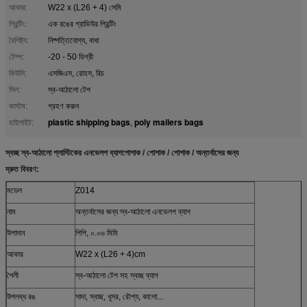
আকার:
W22 x (L26 + 4) সেমি
প্রিন্টিং:
এক রঙের গ্রাভিউর প্রিন্টিং
বৈশিষ্ট্য:
নিষ্পত্তিযোগ্য, বাধা
টেম্প:
-20 - 50 ডিগ্রী
কিউসি:
এসজিএস, রোহস, রিচ
সিল:
স্ব-আঠালো টেপ
কাস্টম:
গ্রহণ করুন
plastic shipping bags
poly mailers bags
হাইলাইট:
,
স্বচ্ছ স্ব-আঠালো প্লাস্টিকের এনভেলপ ব্যাগ
পোশাক / পোশাক / পোশাক / অন্তর্বাসের জন্য
দ্রুত বিবরণ:
মডেল
Z014
নাম
অন্তর্বাসের জন্য স্ব-আঠালো এনভেলপ ব্যাগ
উপাদান
পিপি, ০.০৬ মিমি
আকার
W22 x (L26 + 4)cm
শৈলী
স্ব-আঠালো টেপ সহ স্বচ্ছ ব্যাগ
উপলব্ধ রঙ
সাদা, স্বচ্ছ, ধূসর, রৌপ্য, কালো...