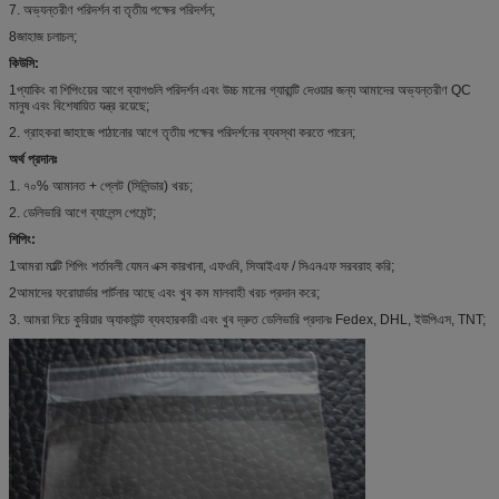
7. অভ্যন্তরীণ পরিদর্শন বা তৃতীয় পক্ষের পরিদর্শন;
8জাহাজ চলাচল;
কিউসি:
1প্যাকিং বা শিপিংয়ের আগে ব্যাগগুলি পরিদর্শন এবং উচ্চ মানের গ্যারান্টি দেওয়ার জন্য আমাদের অভ্যন্তরীণ QC
মানুষ এবং বিশেষায়িত যন্ত্র রয়েছে;
2. গ্রাহকরা জাহাজে পাঠানোর আগে তৃতীয় পক্ষের পরিদর্শনের ব্যবস্থা করতে পারেন;
অর্থ প্রদানঃ
1. ৭০% আমানত + প্লেট (সিলিন্ডার) খরচ;
2. ডেলিভারি আগে ব্যালেন্স পেমেন্ট;
শিপিং:
1আমরা মাল্টি শিপিং শর্তাবলী যেমন এক্স কারখানা, এফওবি, সিআইএফ / সিএনএফ সরবরাহ করি;
2আমাদের ফরোয়ার্ডার পার্টনার আছে এবং খুব কম মালবাহী খরচ প্রদান করে;
3. আমরা নিচে কুরিয়ার অ্যাকাউন্ট ব্যবহারকারী এবং খুব দ্রুত ডেলিভারি প্রদানঃ Fedex, DHL, ইউপিএস, TNT;