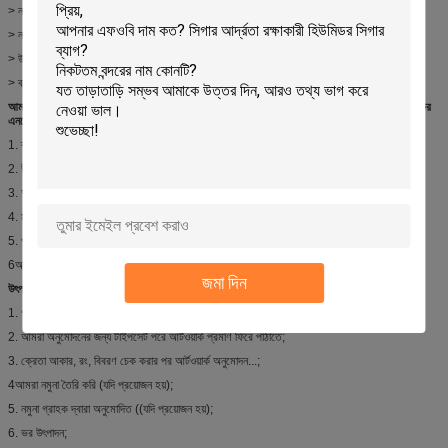
> নমুনা সময়ঃ মুদ্রণ সহ প্রায় 8 দিন
> নমুনা খরচঃ $১৫০ + প্লেট (সিলিন্ডার) খরচ;
> উৎপাদনের সময়ঃ প্রায় ৮ ∙ ১৮ দিন ২০০ কে এর নিচে পরিমাণের জন্য;
> ব্যবহারকারীর নমুনা বা ব্যবহারকারীর সংজ্ঞায়িত নকশা, শৈলী, আকার, লোগো, রঙ গ্রহণযোগ্য।
আমরা পেশাদার কারখানা তৈরি করতে
গার্মেন্টস / পোশাক / পোশাক / অন্তর্বাসের জন্য স্বচ্ছ স্ব-আঠালো প্লাস্টিকের
এনভেলপ ব্যাগ।
যদি আপনার সঠিক উদ্ধৃতি প্রয়োজন হয় তাহলে দয়া করে নিচে বিস্তারিত তথ্য দিন।
1. ব্যাগের স্টাইল (যদি সম্ভব হয় তাহলে আমাদের ছবি দেখান);
2. উপাদান এবং বেধ;
3. আকার;
4. মুদ্রণ ((ডিজাইন);
5. পরিমাণ;
6আপনার প্রয়োজনীয় অন্যান্য বিবরণ বা আনুষাঙ্গিক;
জমা দিন
উৎপাদন প্রক্রিয়াঃ
1. গ্রাহক ডিজাইন / আর্টওয়ার্ক প্রদান;
2. আমরা অনুমোদনের জন্য টাইপসেট পরে আর্টওয়ার্ক প্রমাণ ফিরে পাঠাতে;
3. ক্রেতা আকার, রং, বিবরণ চেক করার পর আর্টওয়ার্ক অনুমোদন...;
4আমরা নমুনা তৈরি করি (যদি প্রয়োজন হয়);
5. নমুনা গ্রাহক দ্বারা অনুমোদিত ((যদি প্রয়োজন হয়);
6. ভর উৎপাদন;