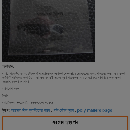
অস্বীকৃতি:
এখানে প্রদর্শিত সমস্ত ট্রেডমার্ক বা ব্র্যান্ডযুক্ত ব্যাগগুলি কেবলমাত্র রেফারেন্সের জন্য, বিক্রয়ের জন্য নয়। এগুলি
সংশ্লিষ্ট মালিকদের সম্পত্তি। আপনার যদি এই ধরণের ব্যাগ প্রয়োজন হয় তবে দয়া করে আপনার নিজস্ব নকশা
সরবরাহ করুন।ধন্যবাদ।!
যোগাযোগ করুন
ভিকি
হোয়াটসঅ্যাপ/ওয়েচ্যাটঃ +৮৬১৩৫৩০৪৭৩২৭৬
আঠালো সীল প্লাস্টিকের ব্যাগ
পলি মেইল ​​ব্যাগ
poly mailers bags
ট্যাগ:
,
,
এর সেরা মূল্য পান