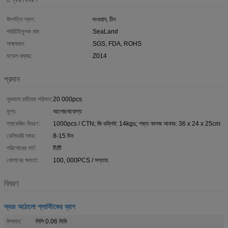
উৎপত্তি স্থল:
দংগুয়ান, চীন
পরিচিতিমুলক নাম:
SeaLand
সাক্ষ্যদান:
SGS, FDA, ROHS
মডেল নম্বার:
Z014
প্রদান
ন্যূনতম চাহিদার পরিমাণ:
20 000pcs
মূল্য:
আলোচনাযোগ্য
প্যাকেজিং বিবরণ:
1000pcs / CTN; জি ডব্লিউ: 14kgs; শক্ত কাগজ আকার: 36 x 24 x 25cm
ডেলিভারি সময়:
8-15 দিন
পরিশোধের শর্ত:
টি/টি
যোগানের ক্ষমতা:
100, 000PCS / সপ্তাহ
বিবরণ
স্বয়ং আঠালো প্লাস্টিকের ব্যাগ
উপাদান:
পিপি 0.06 মিমি